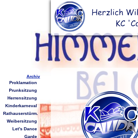
Archiv
Proklamation
Prunksitzung
Herrensitzung
Kinderkarneval
Rathauserstürm.
Weibersitzung
Let's Dance
Garde