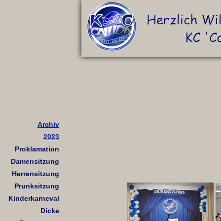
Archiv
2023
Proklamation
Damensitzung
Herrensitzung
Prunksitzung
Kinderkarneval
Dicke